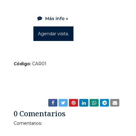
Más info »
Agendar visita.
Código:
CAR01
CARACAS-CENTRO
COMERCIALES
FONDOCOMERCIO
LOCAL
LOCALESENVENTA
NEGOCIO
OPCIONESDEINVERSION
PROPIEDADES
VENTA
0 Comentarios
Comentarios: