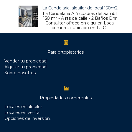
La Candelaria, alquiler de local 150m2
La Candelaria A 4 cuadras del Sambil
150 m² - A ras de calle - 2 Baños Dnr
Consultor ofrece en alquiler: Local
comercial ubicado en La C...
Para prtopietarios:
Vender tu propiedad
Alquilar tu propiedad
Sobre nosotros
Propiedades comerciales:
Locales en alquiler
Locales en venta
Opciones de inversión.