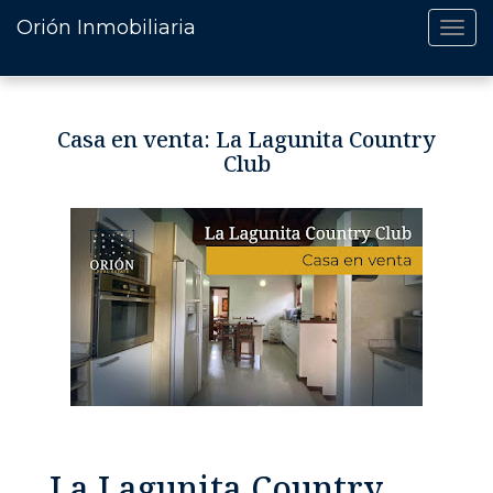
Orión Inmobiliaria
Casa en venta: La Lagunita Country
Club
La Lagunita Country