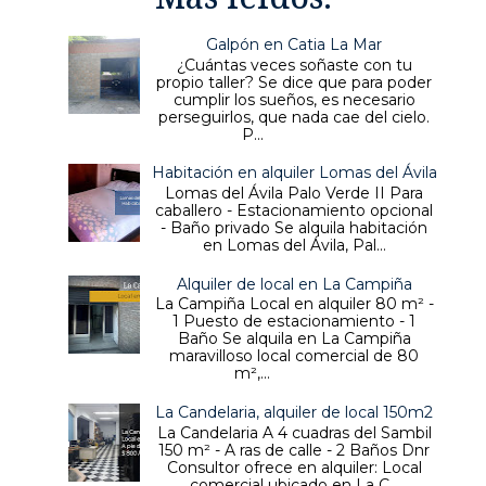
Galpón en Catia La Mar
¿Cuántas veces soñaste con tu
propio taller? Se dice que para poder
cumplir los sueños, es necesario
perseguirlos, que nada cae del cielo.
P...
Habitación en alquiler Lomas del Ávila
Lomas del Ávila Palo Verde II Para
caballero - Estacionamiento opcional
- Baño privado Se alquila habitación
en Lomas del Ávila, Pal...
Alquiler de local en La Campiña
La Campiña Local en alquiler 80 m² -
1 Puesto de estacionamiento - 1
Baño Se alquila en La Campiña
maravilloso local comercial de 80
m²,...
La Candelaria, alquiler de local 150m2
La Candelaria A 4 cuadras del Sambil
150 m² - A ras de calle - 2 Baños Dnr
Consultor ofrece en alquiler: Local
comercial ubicado en La C...